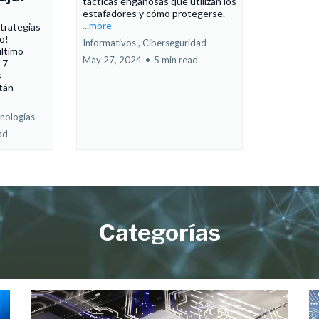
tácticas engañosas que utilizan los
estafadores y cómo protegerse.
...more
strategias
o!
Informativos ,
Ciberseguridad
ltimo
May 27, 2024
•
5 min read
 7
s
tán
nologías
ad
Categorías